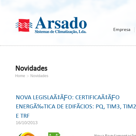
Empresa
Novidades
Home
Novidades
NOVA LEGISLAÃ‡ÃƑO: CERTIFICAÃ‡ÃƑO
ENERGÃ‰TICA DE EDIFÃCIOS: PQ, TIM3, TIM2
E TRF
16/10/2013
Nova Regulamentação 