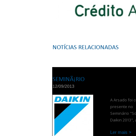
NOTÍCIAS RELACIONADAS
SEMINÃ¡RIO
12/09/2013
A Arsado foi 
presente no
Seminário "S
Daikin 2013", a
Ler mais >