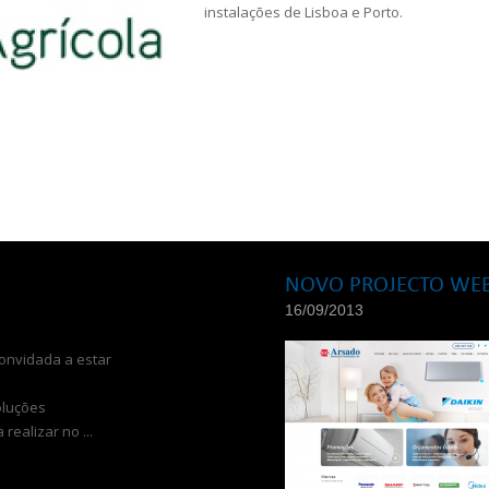
instalações de Lisboa e Porto.
NOVO PROJECTO WE
16/09/2013
convidada a estar
oluções
 realizar no ...