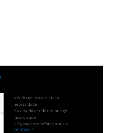
B
A Web começa a ser uma
necessidade
e a Arsado decide tornar algo
mais do que
isso, investe e reforça a sua p...
Ler mais >