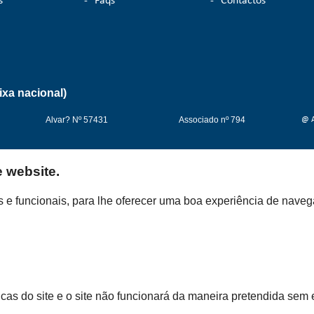
s
-
Faqs
-
Contactos
ixa nacional)
Alvar? Nº 57431
Associado nº 794
@ A
e website.
cos e funcionais, para lhe oferecer uma boa experiência de nave
cas do site e o site não funcionará da maneira pretendida sem 