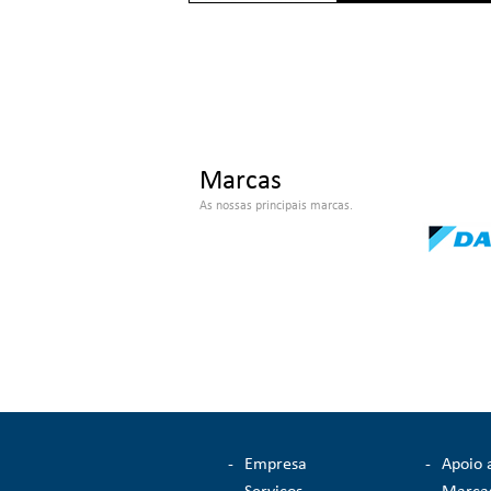
Marcas
As nossas principais marcas.
-
Empresa
-
Apoio 