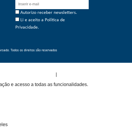
Autorizo receber newsletters.
Li e aceito a
Política de
Privacidade
.
rsado. Todos os direitos são reservados
|
design by ativait
development by designbinário
gação e acesso a todas as funcionalidades.
eles