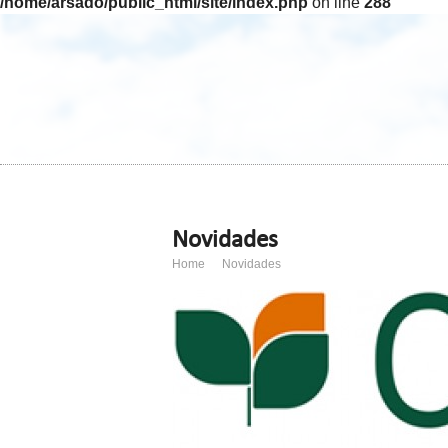
/home/arsado/public_html/site/index.php
on line
288
Novidades
Home
Novidades