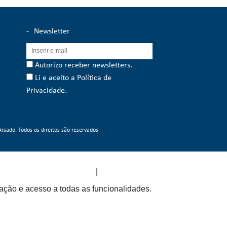
-
Newsletter
Autorizo receber newsletters.
Li e aceito a
Política de
Privacidade
.
rsado. Todos os direitos são reservados
|
design by ativait
development by designbinário
gação e acesso a todas as funcionalidades.