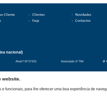
ao Cliente
-
Clientes
-
Novidades
s
-
Faqs
-
Contactos
ixa nacional)
Alvar? Nº 57431
Associado nº 794
@ A
e website.
cos e funcionais, para lhe oferecer uma boa experiência de nave