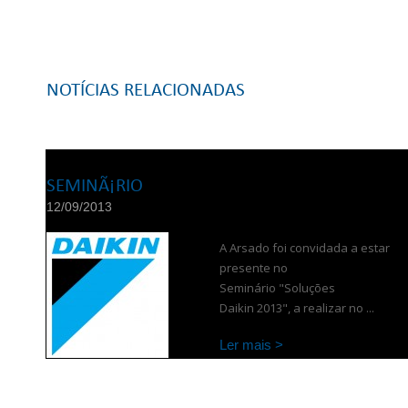
NOTÍCIAS RELACIONADAS
SEMINÃ¡RIO
12/09/2013
A Arsado foi convidada a estar
presente no
Seminário "Soluções
Daikin 2013", a realizar no ...
Ler mais >